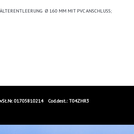
HÄLTERENTLEERUNG Ø 160 MM MIT PVC ANSCHLUSS;
.Nr. 01705810214 Cod.dest.: T04ZHR3